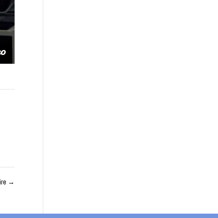
ire
→