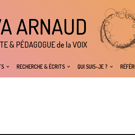
VA ARNAUD
TE & P
É
DAGOGUE de la VOIX
TS
RECHERCHE & ÉCRITS
QUI SUIS-JE ?
RÉFÉR