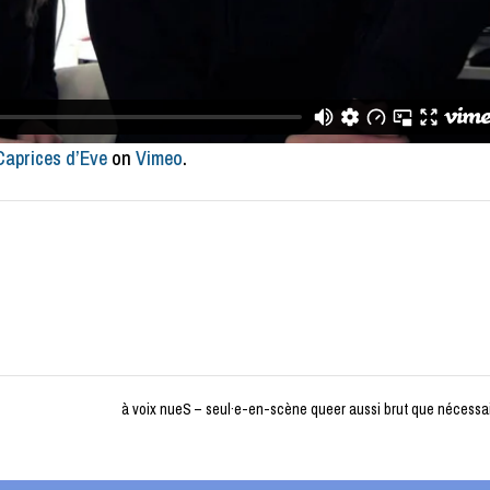
Caprices d’Eve
on
Vimeo
.
à voix nueS – seul·e-en-scène queer aussi brut que nécessa