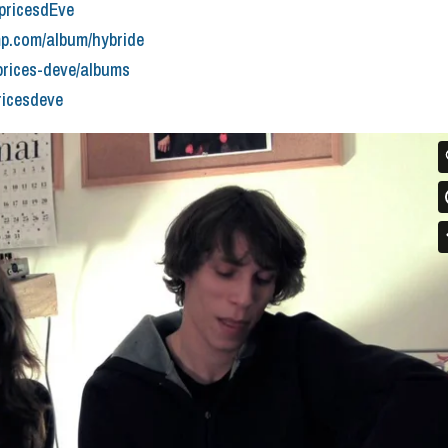
pricesdEve
mp.com/album/hybride
prices-deve/albums
ricesdeve