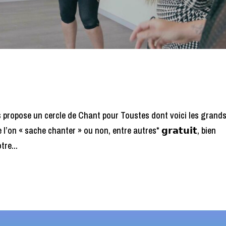
us propose un cercle de Chant pour Toustes dont voici les grand
, que l’on « sache chanter » ou non, entre autres* 𝗴𝗿𝗮𝘁𝘂𝗶𝘁, bien
tre...