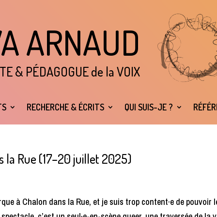
VA ARNAUD
TE & P
É
DAGOGUE de la VOIX
TS
RECHERCHE & ÉCRITS
QUI SUIS-JE ?
RÉFÉR
 la Rue (17–20 juillet 2025)
rque à Chalon dans la Rue, et je suis trop content·e de pouvoir l
 spectacle, c’est un seul·e-en-scène queer, une traversée de la v