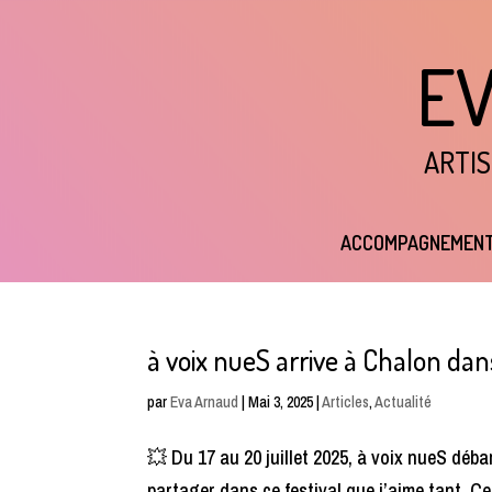
E
ARTIS
ACCOMPAGNEMEN
à voix nueS arrive à Chalon dans
par
Eva Arnaud
|
Mai 3, 2025
|
Articles
,
Actualité
💥 Du 17 au 20 juillet 2025, à voix nueS déba
partager dans ce festival que j’aime tant. Ce