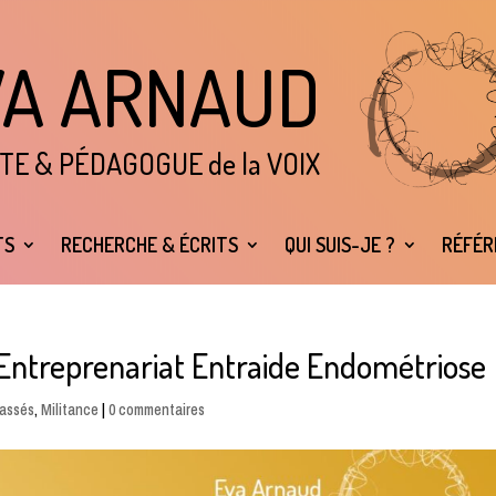
VA ARNAUD
TE & P
É
DAGOGUE de la VOIX
TS
RECHERCHE & ÉCRITS
QUI SUIS-JE ?
RÉFÉR
Entreprenariat Entraide Endométriose
assés
,
Militance
|
0 commentaires