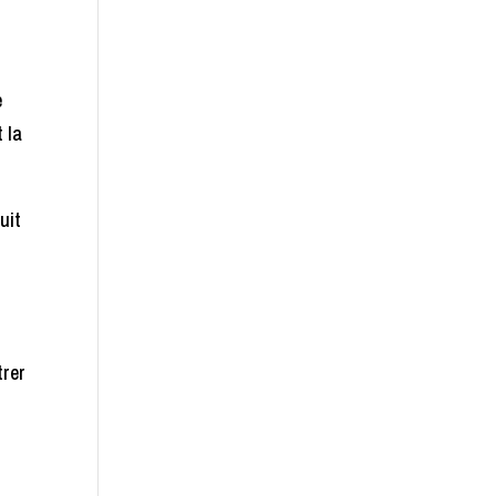
e
 la
uit
trer