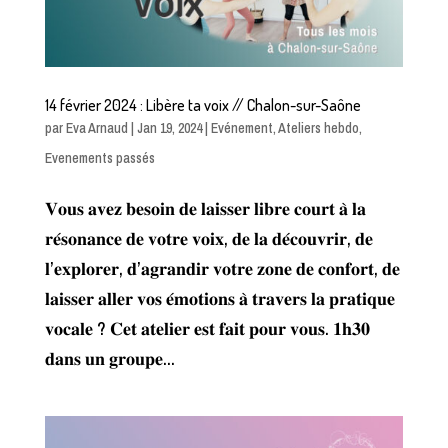
14 février 2024 : Libère ta voix // Chalon-sur-Saône
par
Eva Arnaud
|
Jan 19, 2024
|
Evénement
,
Ateliers hebdo
,
Evenements passés
𝐕𝐨𝐮𝐬 𝐚𝐯𝐞𝐳 𝐛𝐞𝐬𝐨𝐢𝐧 𝐝𝐞 𝐥𝐚𝐢𝐬𝐬𝐞𝐫 𝐥𝐢𝐛𝐫𝐞 𝐜𝐨𝐮𝐫𝐭 𝐚̀ 𝐥𝐚
𝐫𝐞́𝐬𝐨𝐧𝐚𝐧𝐜𝐞 𝐝𝐞 𝐯𝐨𝐭𝐫𝐞 𝐯𝐨𝐢𝐱, 𝐝𝐞 𝐥𝐚 𝐝𝐞́𝐜𝐨𝐮𝐯𝐫𝐢𝐫, 𝐝𝐞
𝐥’𝐞𝐱𝐩𝐥𝐨𝐫𝐞𝐫, 𝐝’𝐚𝐠𝐫𝐚𝐧𝐝𝐢𝐫 𝐯𝐨𝐭𝐫𝐞 𝐳𝐨𝐧𝐞 𝐝𝐞 𝐜𝐨𝐧𝐟𝐨𝐫𝐭, 𝐝𝐞
𝐥𝐚𝐢𝐬𝐬𝐞𝐫 𝐚𝐥𝐥𝐞𝐫 𝐯𝐨𝐬 𝐞́𝐦𝐨𝐭𝐢𝐨𝐧𝐬 𝐚̀ 𝐭𝐫𝐚𝐯𝐞𝐫𝐬 𝐥𝐚 𝐩𝐫𝐚𝐭𝐢𝐪𝐮𝐞
𝐯𝐨𝐜𝐚𝐥𝐞 ? 𝐂𝐞𝐭 𝐚𝐭𝐞𝐥𝐢𝐞𝐫 𝐞𝐬𝐭 𝐟𝐚𝐢𝐭 𝐩𝐨𝐮𝐫 𝐯𝐨𝐮𝐬. 𝟏𝐡𝟑𝟎
𝐝𝐚𝐧𝐬 𝐮𝐧 𝐠𝐫𝐨𝐮𝐩𝐞...